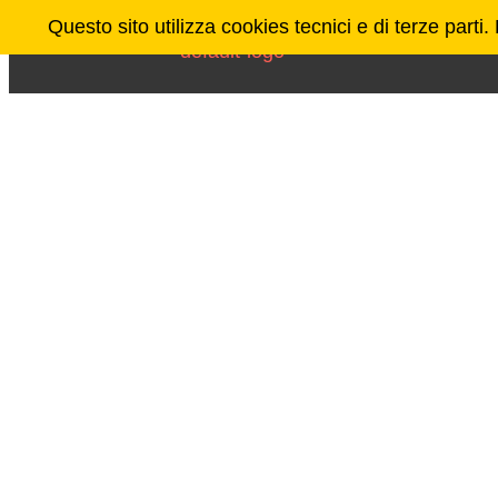
Questo sito utilizza cookies tecnici e di terze parti
L’Africa è gr
qualche parte