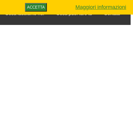
Maggiori informazioni
ACCETTA
Cosa facciamo noi
Cosa puoi fare tu
Contatti