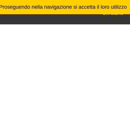
. Proseguendo nella navigazione si accetta il loro utilizzo
Chi siamo
ande, ma da
 bisogna