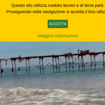
Questo sito utilizza cookies tecnici e di terze parti.
Proseguendo nella navigazione si accetta il loro utili
ACCETTA
Maggiori informazioni