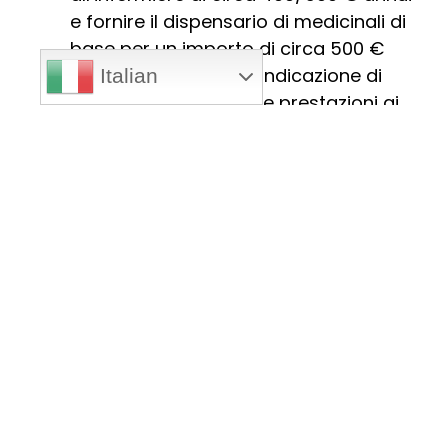
e fornire il dispensario di medicinali di
base per un importo di circa 500 €
annui, con la precisa indicazione di
Italian
mantenere i costi delle prestazioni ai
minimi (gratuiti per chi non può).
Proposta rivolta in particolare a un
gruppo di infermieri o medici di un
reparto o un’associazione
“Adottiamo una scuola”: gemellaggio
fra scuole o classi che permetta l’invio
annuale di denaro per l’acquisto di
materiale scolastico, per giovani
meritevoli o indigenti. Tale denaro sarà
ricavato da auto finanziamento,
vendita di oggetti fatti in classe,
rinunce personali, motivando queste