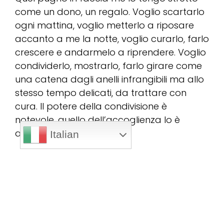
come un dono, un regalo. Voglio scartarlo
ogni mattina, voglio metterlo a riposare
accanto a me la notte, voglio curarlo, farlo
crescere e andarmelo a riprendere. Voglio
condividerlo, mostrarlo, farlo girare come
una catena dagli anelli infrangibili ma allo
stesso tempo delicati, da trattare con
cura. Il potere della condivisione è
notevole, quello dell’accoglienza lo è
ancora di più.
Italian
Davanti a me ho erbe alte, posso iniziare a
camminare si abbasseranno, sopra di me
il tempo non sempre sarà clemente, ma
posso…